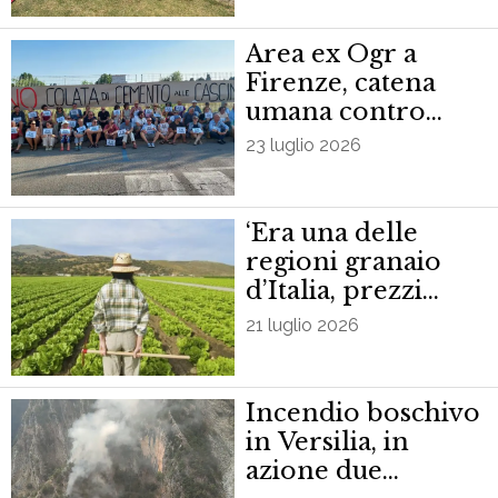
Area ex Ogr a
Firenze, catena
umana contro
‘colata di cemento’
23 luglio 2026
‘Era una delle
regioni granaio
d’Italia, prezzi
dell’import
21 luglio 2026
strozzano nostri
agricoltori’
Incendio boschivo
in Versilia, in
azione due