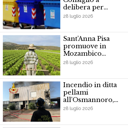
delibera per
aumento Tari
28 luglio 2026
Sant’Anna Pisa
promuove in
Mozambico
sistemi
28 luglio 2026
agroalimentari
resilienti
Incendio in ditta
pellami
all’Osmannoro,
alta colonna di
28 luglio 2026
fumo