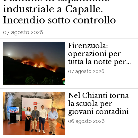
industriale a Capalle.
Incendio sotto controllo
07 agosto 2026
Firenzuola:
operazioni per
tutta la notte per
spengere
07 agosto 2026
incendio. In
azione anche
Canadair
Nel Chianti torna
la scuola per
giovani contadini
06 agosto 2026