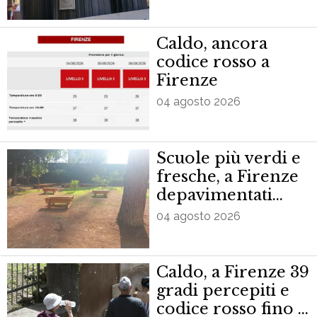
di Firenze
Caldo, ancora
codice rosso a
Firenze
04 agosto 2026
Scuole più verdi e
fresche, a Firenze
depavimentati
cortili in 10 istituti
04 agosto 2026
Caldo, a Firenze 39
gradi percepiti e
codice rosso fino a