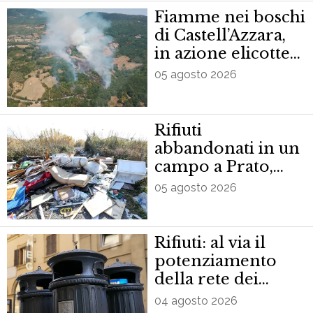
Fiamme nei boschi
di Castell’Azzara,
in azione elicotteri
e canadair
05 agosto 2026
Rifiuti
abbandonati in un
campo a Prato,
scatta sequestro
05 agosto 2026
area
Rifiuti: al via il
potenziamento
della rete dei
cestini nel centro
04 agosto 2026