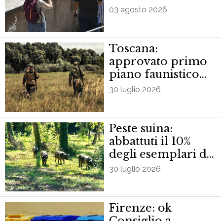
mercoledì
03 agosto 2026
Toscana:
approvato primo
piano faunistico
venatorio
30 luglio 2026
regionale. AVS
vota contro
Peste suina:
abbattuti il 10%
degli esemplari di
Cinta senese
30 luglio 2026
Firenze: ok
Consiglio a