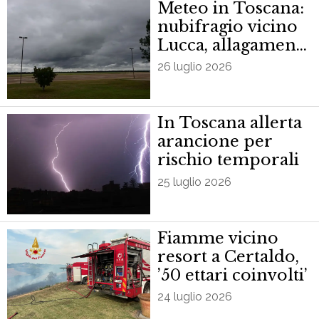
Meteo in Toscana:
nubifragio vicino
Lucca, allagamenti
nel Fiorentino
26 luglio 2026
In Toscana allerta
arancione per
rischio temporali
25 luglio 2026
Fiamme vicino
resort a Certaldo,
’50 ettari coinvolti’
24 luglio 2026