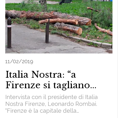
11/02/2019
Italia Nostra: “a
Firenze si tagliano
alberi sani”
Intervista con il presidente di Italia
Nostra Firenze, Leonardo Rombai.
“Firenze è la capitale della
motosega”Continue reading Italia