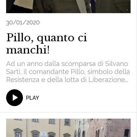
30/01/2020
Pillo, quanto ci
manchi!
Ad un anno dalla scomparsa di Silvano
Sarti, il comandante Pillo, simbolo della
Resistenza e della lotta di Liberazione
del Nazifascismo, vi riproponiamo
alcuni passaggi di una delle sue ultime
PLAY
interviste.“La nuova Resistenza è
difendere la Costituzione, a cominciare
dal diritto al lavoro”. Parola d