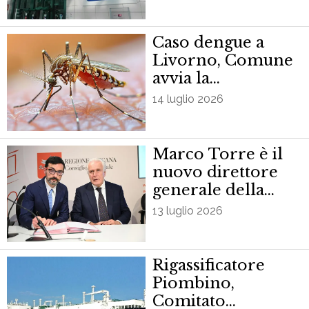
Caso dengue a
Livorno, Comune
avvia la
disinfestazione
14 luglio 2026
Marco Torre è il
nuovo direttore
generale della
direzione sanità
13 luglio 2026
Rigassificatore
Piombino,
Comitato