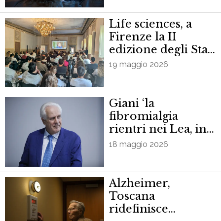
Toscana”
Life sciences, a
Firenze la II
edizione degli Stati
generali della
19 maggio 2026
Formazione ITS
Giani ‘la
fibromialgia
rientri nei Lea, in
Toscana colpisce
18 maggio 2026
20mila persone’
Alzheimer,
Toscana
ridefinisce