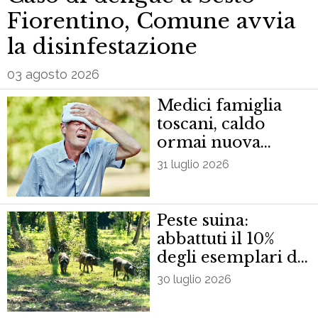
Fiorentino, Comune avvia
la disinfestazione
03 agosto 2026
Medici famiglia
toscani, caldo
ormai nuova
normalità, 30%
31 luglio 2026
attività in più
Peste suina:
abbattuti il 10%
degli esemplari di
Cinta senese
30 luglio 2026