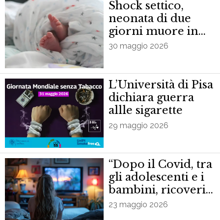
Shock settico,
neonata di due
giorni muore in
ospedale
30 maggio 2026
L’Università di Pisa
dichiara guerra
allle sigarette
29 maggio 2026
“Dopo il Covid, tra
gli adolescenti e i
bambini, ricoveri
psichiatrici quasi
23 maggio 2026
raddoppiati in