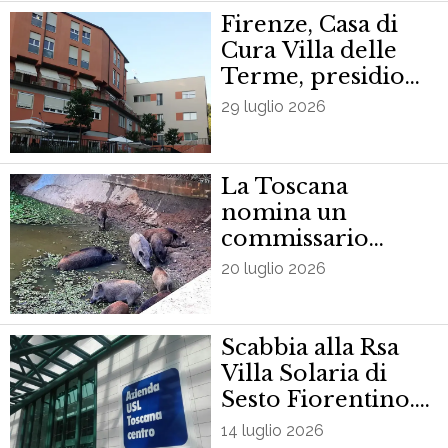
Firenze, Casa di
Cura Villa delle
Terme, presidio
Cgil-Cisl-Uil di
29 luglio 2026
categoria per
denunciare le
condizioni di
La Toscana
lavoro
nomina un
commissario
straordinario per
20 luglio 2026
la peste suina
africana
Scabbia alla Rsa
Villa Solaria di
Sesto Fiorentino.
Notificati 14 casi
14 luglio 2026