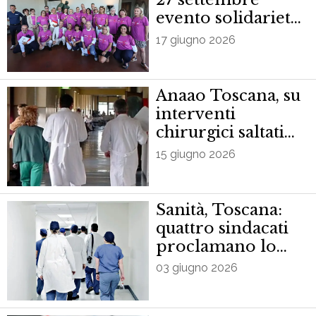
evento solidarietà
‘Corri la vita’
17 giugno 2026
Anaao Toscana, su
interventi
chirurgici saltati
Asl TC “non
15 giugno 2026
alimenti a
contrapposizione
tra medici e
Sanità, Toscana:
infermieri”
quattro sindacati
proclamano lo
stato d’agitazione
03 giugno 2026