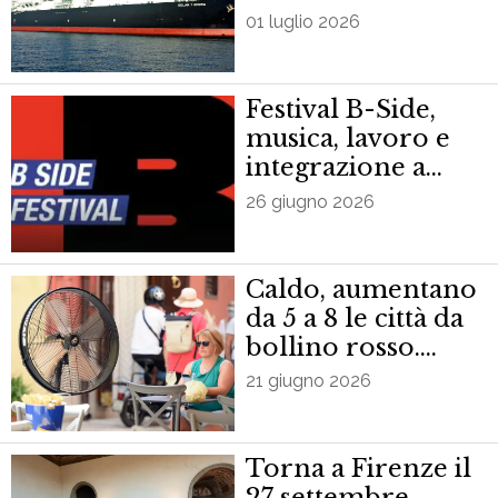
annuncia ‘esposto
01 luglio 2026
a Commissione Ue
contro proroga’
Festival B-Side,
musica, lavoro e
integrazione a
Empoli
26 giugno 2026
Caldo, aumentano
da 5 a 8 le città da
bollino rosso.
Allerta anche a
21 giugno 2026
Firenze
Torna a Firenze il
27 settembre